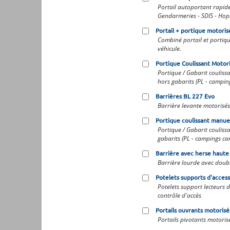
Portail autoportant rapide
Gendarmeries - SDIS - Hopit
Portail + portique motoris
Combiné portail et portiq
véhicule.
Portique Coulissant Motor
Portique / Gabarit coulissa
hors gabarits (PL - campin
Barrières BL 227 Evo
Barrière levante motorisés
Portique coulissant manue
Portique / Gabarit couliss
gabarits (PL - campings ca
Barrière avec herse haute
Barrière lourde avec doubl
Potelets supports d'acces
Potelets support lecteurs 
contrôle d'accès
Portails ouvrants motorisé
Portails pivotants motorisé