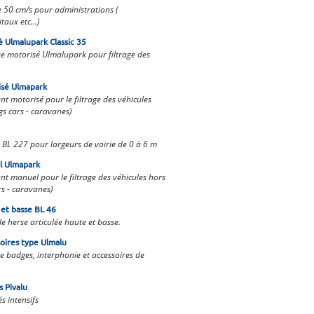
 50 cm/s pour administrations (
aux etc...)
é Ulmalupark Classic 35
ue motorisé Ulmalupark pour filtrage des
isé Ulmapark
nt motorisé pour le filtrage des véhicules
gs cars - caravanes)
 BL 227 pour largeurs de voirie de 0 à 6 m
l Ulmapark
ant manuel pour le filtrage des véhicules hors
rs - caravanes)
 et basse BL 46
e herse articulée haute et basse.
soires type Ulmalu
de badges, interphonie et accessoires de
s Pivalu
s intensifs