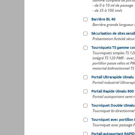
Gamme complète de portai
- de 0 à 10 ml de passage
- de 35 à 100 cm/s
Barrière BL 40
Barrière grande longueur 
Sécurisation de sites sensi
Présentation Activité sécuri
Tourniquets TS gamme co
Tourniquets simples TS 12
intégré TS 120 PMR - avec 
portillon passe vélos et P
motorisé bidirectionnel TS
Portail Ultrarapide Ulmalu
Portail industriel Ultrarap
Portail Rapide Ulmalu 800 
Portail autoportant semi-
Tourniquet Double Ulmalu
Tourniquet bi-directionne
Tourniquet avec portillo
Tourniquet avec passage P
Portail autoportant RAPID