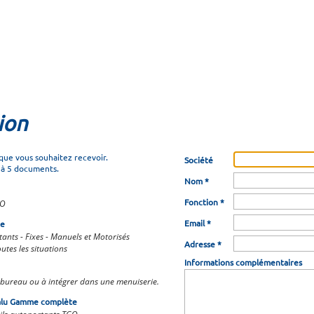
ion
que vous souhaitez recevoir.
Société
'à 5 documents.
Nom *
Fonction *
GO
Email *
te
tants - Fixes - Manuels et Motorisés
Adresse *
tes les situations
Informations complémentaires
bureau ou à intégrer dans une menuiserie.
malu Gamme complète