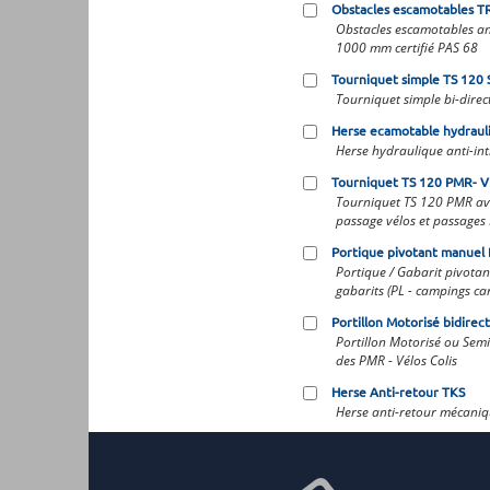
Obstacles escamotables T
Obstacles escamotables an
1000 mm certifié PAS 68
Tourniquet simple TS 120 
Tourniquet simple bi-direc
Herse ecamotable hydraul
Herse hydraulique anti-in
Tourniquet TS 120 PMR- V 
Tourniquet TS 120 PMR ave
passage vélos et passages
Portique pivotant manuel 
Portique / Gabarit pivotan
gabarits (PL - campings ca
Portillon Motorisé bidire
Portillon Motorisé ou Sem
des PMR - Vélos Colis
Herse Anti-retour TKS
Herse anti-retour mécaniqu