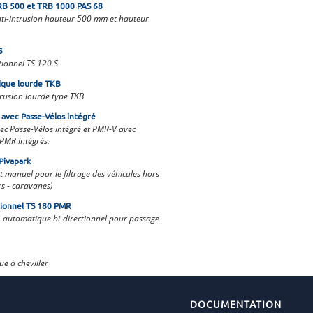
RB 500 et TRB 1000 PAS 68
ti-intrusion hauteur 500 mm et hauteur
S
tionnel TS 120 S
ique lourde TKB
trusion lourde type TKB
avec Passe-Vélos intégré
c Passe-Vélos intégré et PMR-V avec
 PMR intégrés.
Pivapark
t manuel pour le filtrage des véhicules hors
rs - caravanes)
ctionnel TS 180 PMR
i-automatique bi-directionnel pour passage
e à cheviller
DOCUMENTATION