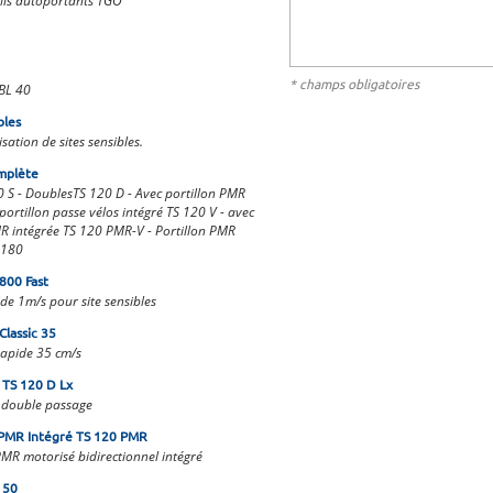
ls autoportants TGO
* champs obligatoires
BL 40
bles
sation de sites sensibles.
mplète
0 S - DoublesTS 120 D - Avec portillon PMR
portillon passe vélos intégré TS 120 V - avec
MR intégrée TS 120 PMR-V - Portillon PMR
 180
 800 Fast
ide 1m/s pour site sensibles
Classic 35
rapide 35 cm/s
 TS 120 D Lx
l double passage
n PMR Intégré TS 120 PMR
MR motorisé bidirectionnel intégré
 50