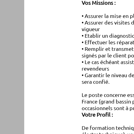
Vos Missions :
•
Assurer la mise en p
•
Assurer des visites
vigueur
•
Etablir un diagnosti
•
Effectuer les répara
•
R
emplir et transmet
signés par le client p
•
Le cas échéant assi
revendeurs
•
Garantir le niveau d
sera confié.
Le poste concerne es
France (grand bassin 
occasionnels sont à p
Votre Profil :
De formation techniq