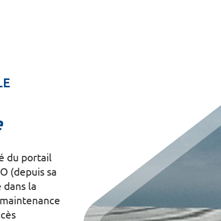
LE
e
é du portail
O (depuis sa
é dans la
a maintenance
ccès