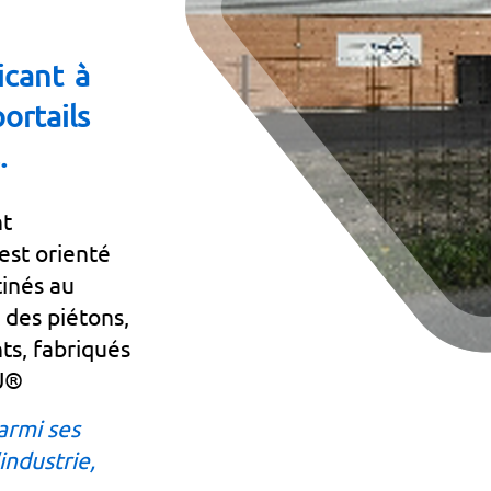
icant à
rtails
.
nt
'est orienté
inés au
 des piétons,
nts, fabriqués
U®
armi ses
industrie,