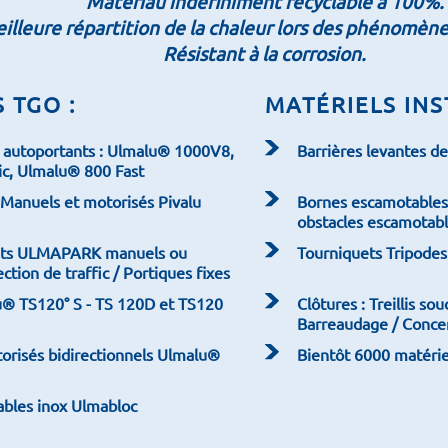
Matériau indéfiniment recyclable à 100%.
lleure répartition de la chaleur lors des phénomènes 
Résistant à la corrosion.
 TGO :
MATÉRIELS INS
ts autoportants : Ulmalu® 1000V8,
Barrières levantes d
ic, Ulmalu® 800 Fast
- Manuels et motorisés Pivalu
Bornes escamotables 
obstacles escamotab
ants ULMAPARK manuels ou
Tourniquets Tripodes
ction de traffic / Portiques fixes
u® TS120° S - TS 120D et TS120
Clôtures : Treillis sou
Barreaudage / Conce
orisés bidirectionnels Ulmalu®
Bientôt 6000 matériel
bles inox Ulmabloc