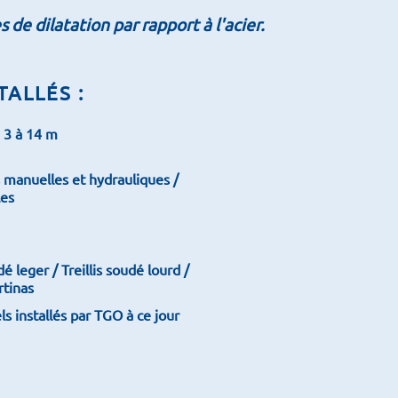
de dilatation par rapport à l'acier.
TALLÉS :
e 3 à 14 m
manuelles et hydrauliques /
les
dé leger / Treillis soudé lourd /
rtinas
s installés par TGO à ce jour